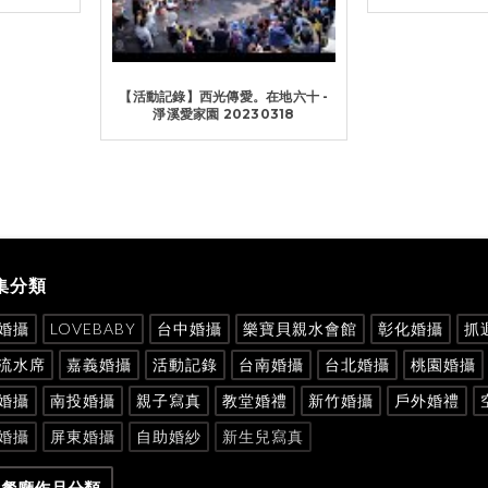
【活動記錄】西光傳愛。在地六十 -
淨溪愛家園 20230318
集分類
婚攝
LOVEBABY
台中婚攝
樂寶貝親水會館
彰化婚攝
抓
流水席
嘉義婚攝
活動記錄
台南婚攝
台北婚攝
桃園婚攝
婚攝
南投婚攝
親子寫真
教堂婚禮
新竹婚攝
戶外婚禮
婚攝
屏東婚攝
自助婚紗
新生兒寫真