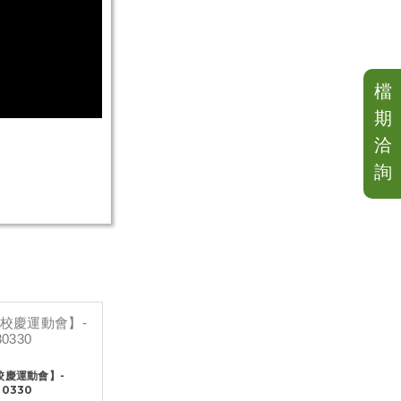
檔
期
洽
詢
校慶運動會】-
30330