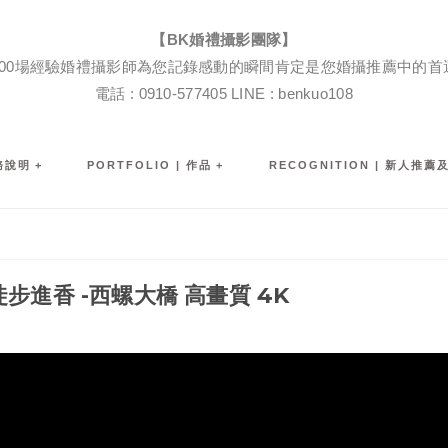
BK婚禮攝影團隊|婚禮紀錄|婚禮攝影|孕婦寫真|婚攝推薦
【BK婚禮攝影團隊】
600場經驗婚禮攝影師為您記錄感動的瞬間肯定是您婚攝推薦中的首
電話 : 0910-577405 LINE : benkuo108
服務說明
PORTFOLIO | 作品
RECOGNITION | 新人推薦
徒步進香 -西螺大橋 高畫質 4K