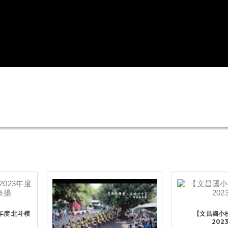
年度 北斗模
【文昌國小
202