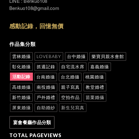
LINE : Benkuo108
Benkuo108@gmail.com
感動記錄，回憶無價
作品集分類
雲林婚攝
LOVEBABY
台中婚攝
樂寶貝親水會館
彰化婚攝
抓週記錄
自宅流水席
嘉義婚攝
活動記錄
台南婚攝
台北婚攝
桃園婚攝
高雄婚攝
南投婚攝
親子寫真
教堂婚禮
新竹婚攝
戶外婚禮
空拍作品
苗栗婚攝
屏東婚攝
自助婚紗
新生兒寫真
宴會餐廳作品分類
TOTAL PAGEVIEWS