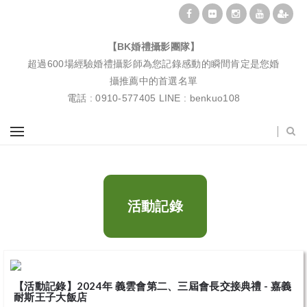
BK婚禮攝影團隊|婚禮紀錄|婚禮攝影|孕婦寫真|婚攝推薦
【BK婚禮攝影團隊】
超過600場經驗婚禮攝影師為您記錄感動的瞬間肯定是您婚
攝推薦中的首選名單
電話 : 0910-577405 LINE : benkuo108
活動記錄
【活動記錄】2024年 義雲會第二、三屆會長交接典禮 - 嘉義
耐斯王子大飯店