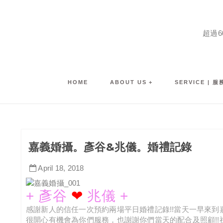
超過
HOME
ABOUT US
SERVICE | 
嘉義婚攝。彥谷&兆儀。婚禮記錄
April
18
,
2018
+ 彥谷
❤
兆儀
+
感謝新人的信任一次預約兩場平日婚禮記錄!!當天一早來到
很開心有機會為你們服務，也謝謝你們當天的配合及照顧!!