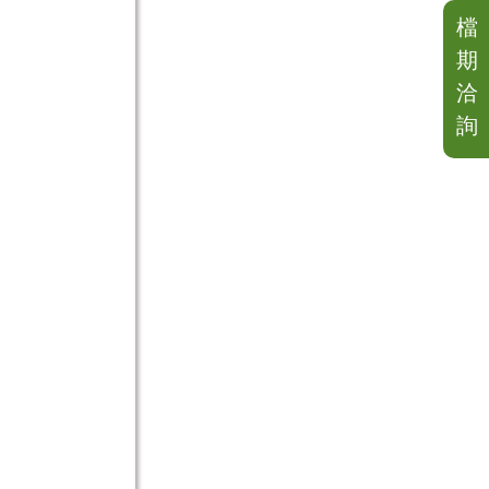
檔
期
洽
詢