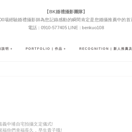
BK婚禮攝影團隊|婚禮紀錄|婚禮攝影|孕婦寫真|婚攝推薦
【BK婚禮攝影團隊】
600場經驗婚禮攝影師為您記錄感動的瞬間肯定是您婚攝推薦中的首
電話 : 0910-577405 LINE : benkuo108
服務說明
PORTFOLIO | 作品
RECOGNITION | 新人推薦
嘉義中埔自宅拍攝文定儀式!
祝福你們幸福長久，早生貴子哦!