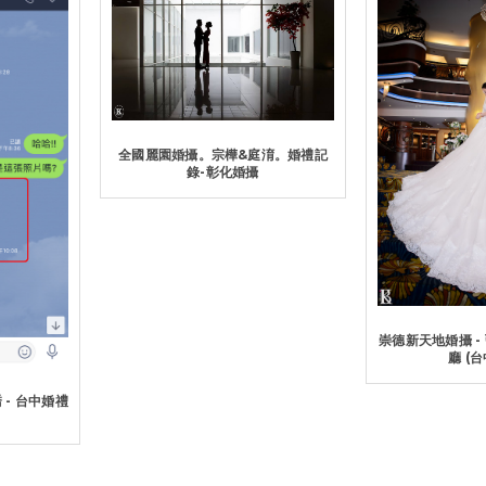
全國麗園婚攝。宗樺&庭淯。婚禮記
錄-彰化婚攝
崇德新天地婚攝 -
廳 (
 - 台中婚禮