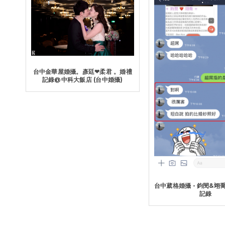
台中金華屋婚攝。彥廷❤柔君 。婚禮
記錄@中科大飯店 (台中婚攝)
台中葳格婚攝 - 鈞閔&翊喬
記錄