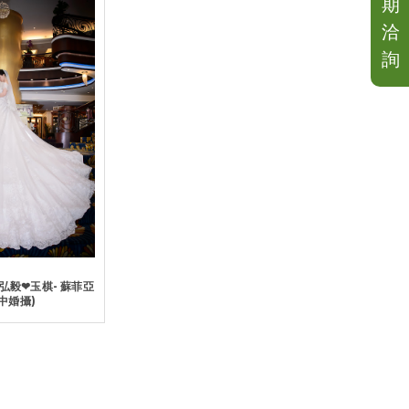
期
洽
詢
 弘毅❤玉棋- 蘇菲亞
台中婚攝)