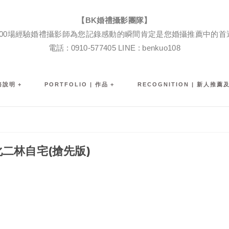
BK婚禮攝影團隊|婚禮紀錄|婚禮攝影|孕婦寫真|婚攝推薦
【BK婚禮攝影團隊】
600場經驗婚禮攝影師為您記錄感動的瞬間肯定是您婚攝推薦中的首
電話 : 0910-577405 LINE : benkuo108
服務說明
PORTFOLIO | 作品
RECOGNITION | 新人推薦
二林自宅(搶先版)