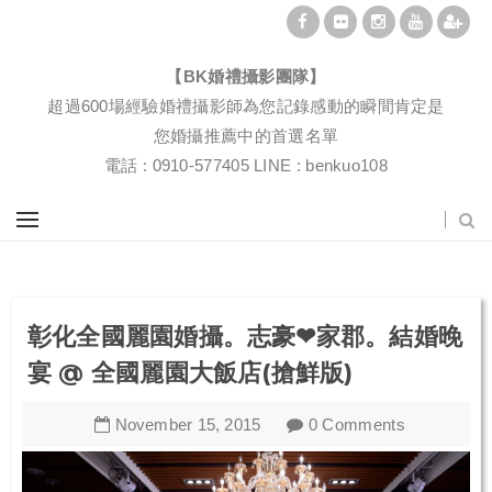
BK婚禮攝影團隊|婚禮紀錄|婚禮攝影|孕婦寫真|婚攝推薦
【BK婚禮攝影團隊】
超過600場經驗婚禮攝影師為您記錄感動的瞬間肯定是
您婚攝推薦中的首選名單
電話 : 0910-577405 LINE : benkuo108
彰化全國麗園婚攝。志豪❤家郡。結婚晚
宴 @ 全國麗園大飯店(搶鮮版)
November
15
,
2015
0 Comments