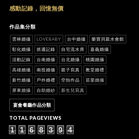
感動記錄，回憶無價
作品集分類
雲林婚攝
LOVEBABY
台中婚攝
樂寶貝親水會館
彰化婚攝
抓週記錄
自宅流水席
嘉義婚攝
活動記錄
台南婚攝
台北婚攝
桃園婚攝
高雄婚攝
南投婚攝
親子寫真
教堂婚禮
新竹婚攝
戶外婚禮
空拍作品
苗栗婚攝
屏東婚攝
自助婚紗
新生兒寫真
宴會餐廳作品分類
TOTAL PAGEVIEWS
1
1
6
8
3
9
4