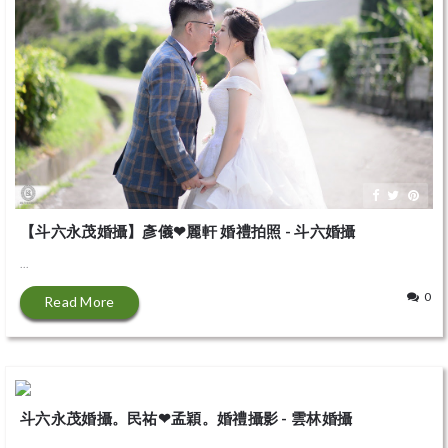
【斗六永茂婚攝】彥儀❤麗軒 婚禮拍照 - 斗六婚攝
...
0
Read More
斗六永茂婚攝。民祐❤孟穎。婚禮攝影 - 雲林婚攝