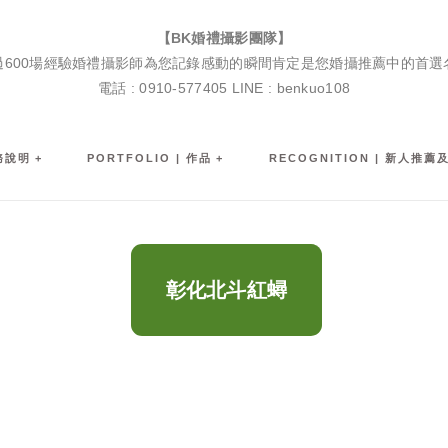
BK婚禮攝影團隊|婚禮紀錄|婚禮攝影|孕婦寫真|婚攝推薦
【BK婚禮攝影團隊】
過600場經驗婚禮攝影師為您記錄感動的瞬間肯定是您婚攝推薦中的首選
電話 : 0910-577405 LINE : benkuo108
服務說明
PORTFOLIO | 作品
RECOGNITION | 新人推薦
彰化北斗紅蟳