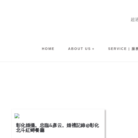
超
HOME
ABOUT US
SERVICE | 
彰化婚攝。忠臨&彥云。婚禮記錄@彰化
北斗紅蟳餐廳