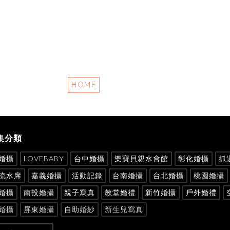
HOME
集分類
婚攝
LOVEBABY
台中婚攝
樂寶貝親水會館
彰化婚攝
抓
流水席
嘉義婚攝
活動記錄
台南婚攝
台北婚攝
桃園婚攝
婚攝
南投婚攝
親子寫真
教堂婚禮
新竹婚攝
戶外婚禮
婚攝
屏東婚攝
自助婚紗
新生兒寫真