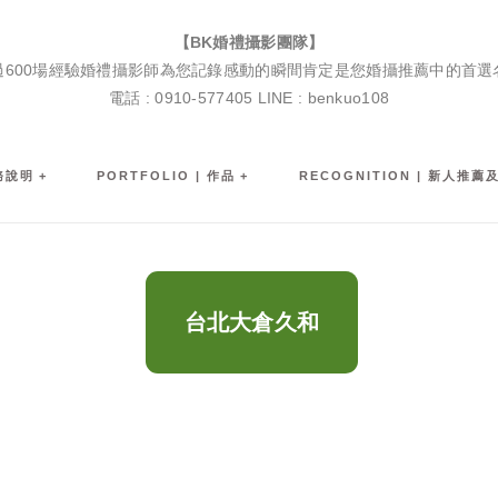
BK婚禮攝影團隊|婚禮紀錄|婚禮攝影|孕婦寫真|婚攝推薦
【BK婚禮攝影團隊】
過600場經驗婚禮攝影師為您記錄感動的瞬間肯定是您婚攝推薦中的首選
電話 : 0910-577405 LINE : benkuo108
服務說明
PORTFOLIO | 作品
RECOGNITION | 新人推薦
台北大倉久和