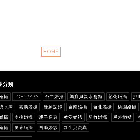
HOME
集分類
婚攝
LOVEBABY
台中婚攝
樂寶貝親水會館
彰化婚攝
抓
流水席
嘉義婚攝
活動記錄
台南婚攝
台北婚攝
桃園婚攝
婚攝
南投婚攝
親子寫真
教堂婚禮
新竹婚攝
戶外婚禮
婚攝
屏東婚攝
自助婚紗
新生兒寫真